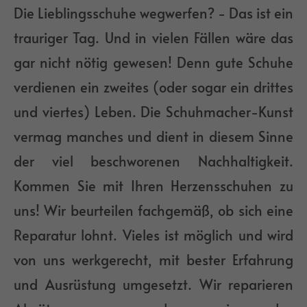
Die Lieblingsschuhe wegwerfen? - Das ist ein
Have any questions?
trauriger Tag. Und in vielen Fällen wäre das
+44 1234 567 890
gar nicht nötig gewesen! Denn gute Schuhe
Drop us a line
verdienen ein zweites (oder sogar ein drittes
info@yourdomain.com
und viertes) Leben. Die Schuhmacher-Kunst
vermag manches und dient in diesem Sinne
About us
der viel beschworenen Nachhaltigkeit.
Lorem ipsum dolor sit amet,
Kommen Sie mit Ihren Herzensschuhen zu
consectetuer adipiscing elit.
uns! Wir beurteilen fachgemäß, ob sich eine
Aenean commodo ligula eget dolor.
Reparatur lohnt. Vieles ist möglich und wird
Aenean massa. Cum sociis natoque
von uns werkgerecht, mit bester Erfahrung
penatibus et magnis dis parturient
und Ausrüstung umgesetzt. Wir reparieren
montes, nascetur ridiculus mus. Donec
quam felis, ultricies nec.