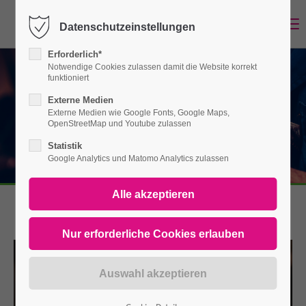
Menu
Datenschutzeinstellungen
Login
Erforderlich*
Notwendige Cookies zulassen damit die Website korrekt
Benutzername
funktioniert
Externe Medien
Externe Medien wie Google Fonts, Google Maps,
OpenStreetMap und Youtube zulassen
Passwort
Statistik
Google Analytics und Matomo Analytics zulassen
Anmelden
Register
|
Lost your password?
Support